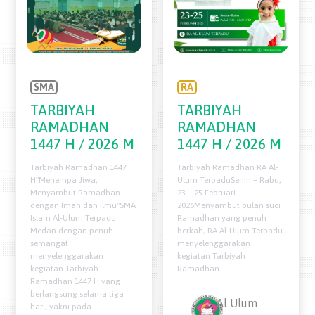
RA
SMA
TARBIYAH
TARBIYAH
RAMADHAN
RAMADHAN
1447 H / 2026 M
1447 H / 2026 M
Tarbiyah Ramadhan RA Al-
Tarbiyah Ramadhan 1447
Ulum TerpaduSenin – Rabu,
H"Menempa Jiwa,
23 – 25 Februari
Menyambut Ramadhan
2026Menyambut bulan suci
dengan Iman dan Ilmu"SMA
Ramadhan yang penuh
Islam Al-Ulum Terpadu
berkah, RA Al-Ulum Terpadu
Medan dengan penuh
menyelenggarakan
semangat
kegiatan Tarbiyah
menyelenggarakan
Ramadhan...
kegiatan Tarbiyah
Ramadhan 1447 H yang
berlangsung selama tiga
Al Ulum
hari, yakni pada...