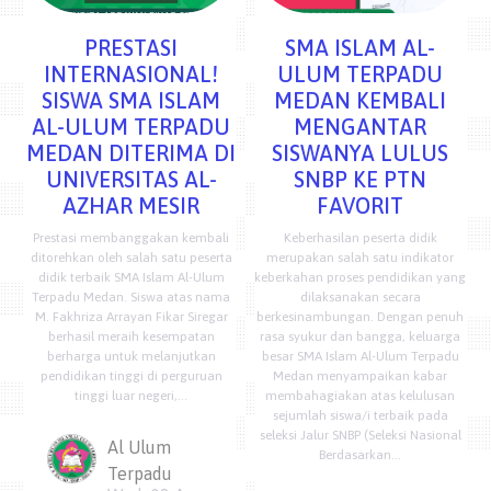
PRESTASI
SMA ISLAM AL-
INTERNASIONAL!
ULUM TERPADU
SISWA SMA ISLAM
MEDAN KEMBALI
AL-ULUM TERPADU
MENGANTAR
MEDAN DITERIMA DI
SISWANYA LULUS
UNIVERSITAS AL-
SNBP KE PTN
AZHAR MESIR
FAVORIT
Prestasi membanggakan kembali
Keberhasilan peserta didik
ditorehkan oleh salah satu peserta
merupakan salah satu indikator
didik terbaik SMA Islam Al-Ulum
keberkahan proses pendidikan yang
Terpadu Medan. Siswa atas nama
dilaksanakan secara
M. Fakhriza Arrayan Fikar Siregar
berkesinambungan. Dengan penuh
berhasil meraih kesempatan
rasa syukur dan bangga, keluarga
berharga untuk melanjutkan
besar SMA Islam Al-Ulum Terpadu
pendidikan tinggi di perguruan
Medan menyampaikan kabar
tinggi luar negeri,...
membahagiakan atas kelulusan
sejumlah siswa/i terbaik pada
seleksi Jalur SNBP (Seleksi Nasional
Al Ulum
Berdasarkan...
Terpadu