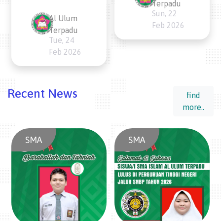
Terpadu
Sun, 22
Al Ulum
Feb 2026
Terpadu
Tue, 24
Feb 2026
Recent News
find
more..
SMA
SMA