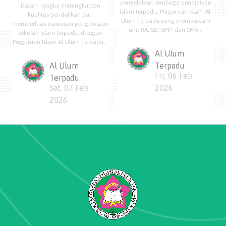
pengelolaan lembaga pendidikan
Dalam rangka meningkatkan
Islam terpadu, Perguruan Islam Al-
kualitas pendidikan dan
Ulum Terpadu yang membawahi
memperluas wawasan pengelolaan
unit RA, SD, SMP, dan SMA...
sekolah Islam terpadu, delegasi
Perguruan Islam Al-Ulum Terpadu...
Al Ulum
Al Ulum
Terpadu
Fri, 06 Feb
Terpadu
Sat, 07 Feb
2026
2026