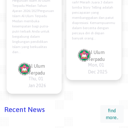
Perguruan Islam Al-Ulum
raih! Meraih Juara 3 dalam
Terpadu Medan Tahun
lomba Story Telling adalah
Ajaran 2026/2027Perguruan
pencapaian yang
Islam Al-Ulum Terpadu
membanggakan dan patut
Medan membuka
diapresiasi. Kemampuanmu
kesempatan bagi putra-
dalam bercerita dengan
putri terbaik Anda untuk
percaya diri di depan
bergabung dalam
banyak orang...
lingkungan pendidikan
Islam yang berkualitas
Al Ulum
dan...
Terpadu
Mon, 01
Al Ulum
Dec 2025
Terpadu
Thu, 01
Jan 2026
Recent News
find
more..