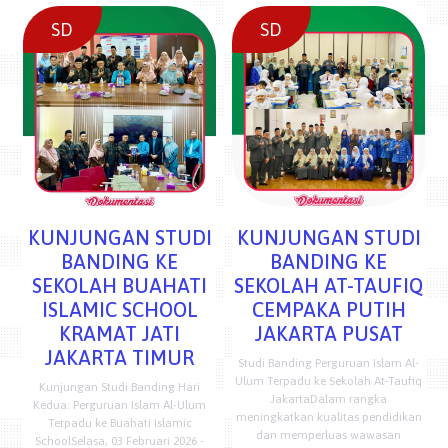
SD
SD
KUNJUNGAN STUDI
KUNJUNGAN STUDI
BANDING KE
BANDING KE
SEKOLAH BUAHATI
SEKOLAH AT-TAUFIQ
ISLAMIC SCHOOL
CEMPAKA PUTIH
KRAMAT JATI
JAKARTA PUSAT
JAKARTA TIMUR
Studi Banding Perguruan Islam Al-
Ulum Terpadu ke Sekolah At-Taufiq
Kunjungan Studi Banding Hari
JakartaDalam rangka
Kedua: Perguruan Islam Al-Ulum
meningkatkan kualitas pendidikan
Terpadu ke Buahati Islamic
dan memperluas wawasan
SchoolSelasa, 03 Februari 2026 -