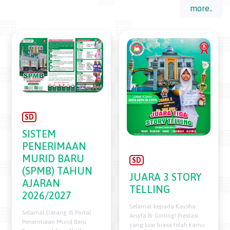
more..
SD
SISTEM
PENERIMAAN
MURID BARU
SD
(SPMB) TAHUN
JUARA 3 STORY
AJARAN
TELLING
2026/2027
Selamat kepada Kaysha
Selamat Datang di Portal
Arsyfa Br Ginting! Prestasi
Penerimaan Murid Baru
yang luar biasa telah kamu