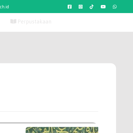
h.id
Perpustakaan