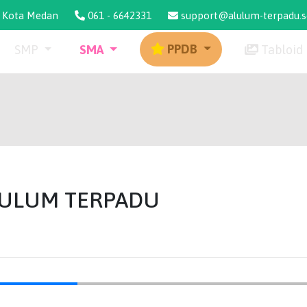
g, Kota Medan
061 - 6642331
support@alulum-terpadu.sc
PPDB
SMP
SMA
Tabloid
L ULUM TERPADU