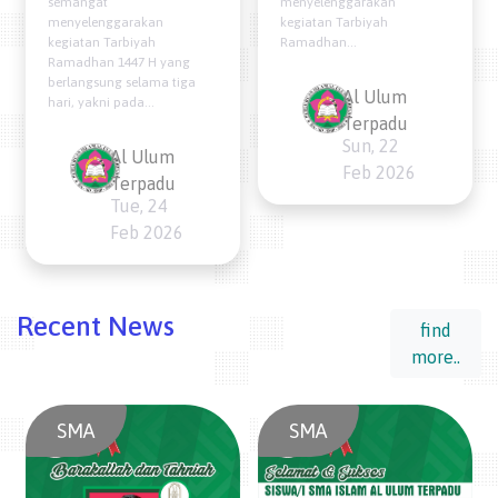
menyelenggarakan
semangat
kegiatan Tarbiyah
menyelenggarakan
Ramadhan...
kegiatan Tarbiyah
Ramadhan 1447 H yang
berlangsung selama tiga
Al Ulum
hari, yakni pada...
Terpadu
Sun, 22
Al Ulum
Feb 2026
Terpadu
Tue, 24
Feb 2026
Recent News
find
more..
SMA
SMA