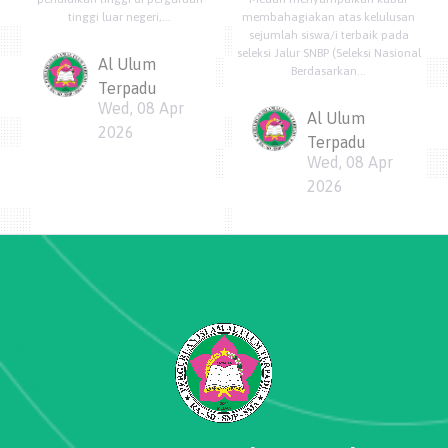
tinggi luar negeri,...
membahagiakan atas kelulusan
sejumlah siswa/i terbaik pada
seleksi Jalur SNBP (Seleksi Nasional
Al Ulum
Berdasarkan...
Terpadu
Wed, 08 Apr
Al Ulum
2026
Terpadu
Wed, 08 Apr
2026