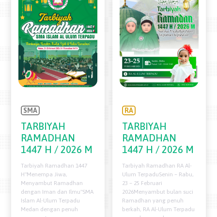
RA
SMA
TARBIYAH
TARBIYAH
RAMADHAN
RAMADHAN
1447 H / 2026 M
1447 H / 2026 M
Tarbiyah Ramadhan RA Al-
Tarbiyah Ramadhan 1447
Ulum TerpaduSenin – Rabu,
H"Menempa Jiwa,
23 – 25 Februari
Menyambut Ramadhan
2026Menyambut bulan suci
dengan Iman dan Ilmu"SMA
Ramadhan yang penuh
Islam Al-Ulum Terpadu
berkah, RA Al-Ulum Terpadu
Medan dengan penuh