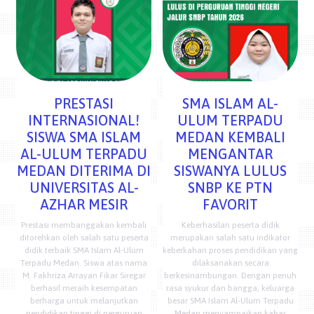
PRESTASI
SMA ISLAM AL-
INTERNASIONAL!
ULUM TERPADU
SISWA SMA ISLAM
MEDAN KEMBALI
AL-ULUM TERPADU
MENGANTAR
MEDAN DITERIMA DI
SISWANYA LULUS
UNIVERSITAS AL-
SNBP KE PTN
AZHAR MESIR
FAVORIT
Prestasi membanggakan kembali
Keberhasilan peserta didik
ditorehkan oleh salah satu peserta
merupakan salah satu indikator
didik terbaik SMA Islam Al-Ulum
keberkahan proses pendidikan yang
Terpadu Medan. Siswa atas nama
dilaksanakan secara
M. Fakhriza Arrayan Fikar Siregar
berkesinambungan. Dengan penuh
berhasil meraih kesempatan
rasa syukur dan bangga, keluarga
berharga untuk melanjutkan
besar SMA Islam Al-Ulum Terpadu
pendidikan tinggi di perguruan
Medan menyampaikan kabar